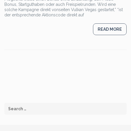
Bonus, Startguthaben oder auch Freispielrunden. Wird eine
solche Kampagne direkt vonseiten Vulkan Vegas gestartet,” “ist
der entsprechende Aktionscode direkt auf
READ MORE