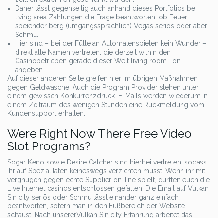
Daher lässt gegenseitig auch anhand dieses Portfolios bei
living area Zahlungen die Frage beantworten, ob Feuer
speiender berg (umgangssprachlich) Vegas seriös oder aber
Schmu.
Hier sind – bei der Fülle an Automatenspielen kein Wunder –
direkt alle Namen vertreten, die derzeit within den
Casinobetrieben gerade dieser Welt living room Ton
angeben.
Auf dieser anderen Seite greifen hier im übrigen Maßnahmen
gegen Geldwäsche. Auch die Program Provider stehen unter
einem gewissen Konkurrenzdruck. E-Mails werden wiederum in
einem Zeitraum des wenigen Stunden eine Rückmeldung vom
Kundensupport erhalten.
Were Right Now There Free Video
Slot Programs?
Sogar Keno sowie Desire Catcher sind hierbei vertreten, sodass
ihr auf Spezialitäten keineswegs verzichten müsst. Wenn ihr mit
vergnügen gegen echte Supplier on-line spielt, dürften euch die
Live Internet casinos entschlossen gefallen. Die Email auf Vulkan
Sin city seriös oder Schmu lässt einander ganz einfach
beantworten, sofern man in den Fußbereich der Website
schaust. Nach unsererVulkan Sin city Erfahrung arbeitet das