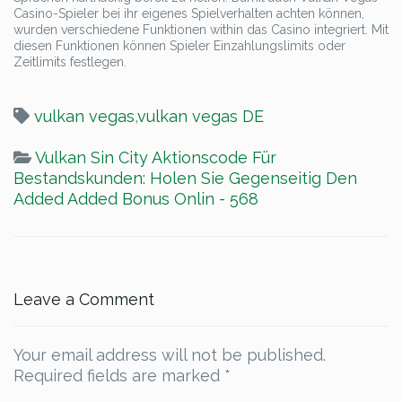
Casino-Spieler bei ihr eigenes Spielverhalten achten können,
wurden verschiedene Funktionen within das Casino integriert. Mit
diesen Funktionen können Spieler Einzahlungslimits oder
Zeitlimits festlegen.
vulkan vegas
,
vulkan vegas DE
Vulkan Sin City Aktionscode Für
Bestandskunden: Holen Sie Gegenseitig Den
Added Added Bonus Onlin - 568
Leave a Comment
Your email address will not be published.
Required fields are marked
*